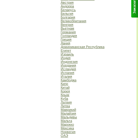
Австрия
Андорра
Беларусь
Бельгия
Болгария
Великобритания
Венгрия
Вьетнам
Германия
Голландия
Греция
Дания
Доминиканская Республика
Египет
Израиль
Индия
Индонезия
Иордания
Исландия
Испания
Италия
Камбоджа
Кипр
Китай
Корея
Крым
Куба
Латвия
Литва
Маврикий
Малайзия
Мальдивы
Мальта
Марокко
Мексика
Норвегия
ОАЭ