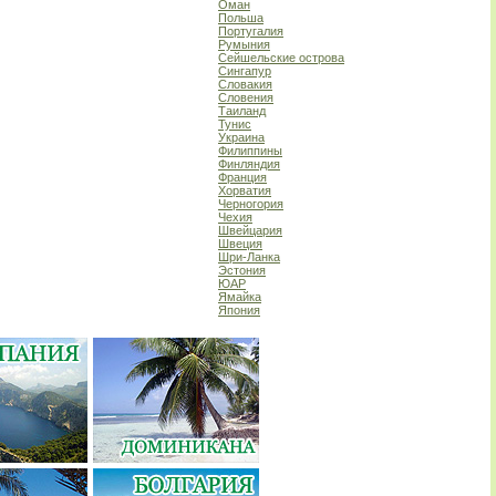
Оман
Польша
Португалия
Румыния
Сейшельские острова
Сингапур
Словакия
Словения
Таиланд
Тунис
Украина
Филиппины
Финляндия
Франция
Хорватия
Черногория
Чехия
Швейцария
Швеция
Шри-Ланка
Эстония
ЮАР
Ямайка
Япония