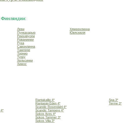
 Финляндии:
Леви
Хямеенлинна
Пункахарью
Ювяскюля
Риихивуори
Рованиеми
Рука
Савонлинна
Тампере
Торнио
Турку
Хельсинки
Химос
Rantakallio 4*
Spa 3*
Rantasipi Eden 4*
Terme 3*
Scandic Rosendahl 4*
 4*
Scandic Tampere 4*
Sokos Ilves 4*
Sokos Tammer 3*
Sokos Villa 3*