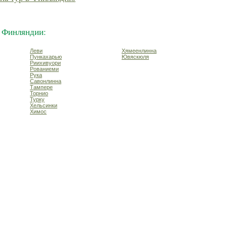
 Финляндии:
Леви
Хямеенлинна
Пункахарью
Ювяскюля
Риихивуори
Рованиеми
Рука
Савонлинна
Тампере
Торнио
Турку
Хельсинки
Химос