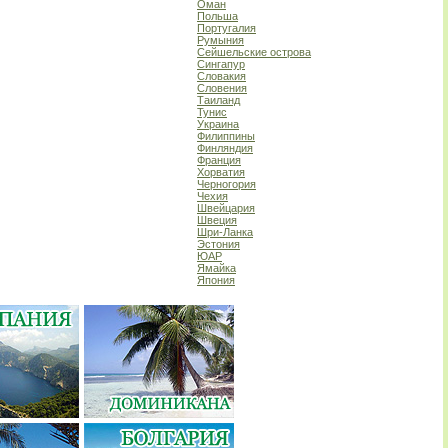
Оман
Польша
Португалия
Румыния
Сейшельские острова
Сингапур
Словакия
Словения
Таиланд
Тунис
Украина
Филиппины
Финляндия
Франция
Хорватия
Черногория
Чехия
Швейцария
Швеция
Шри-Ланка
Эстония
ЮАР
Ямайка
Япония