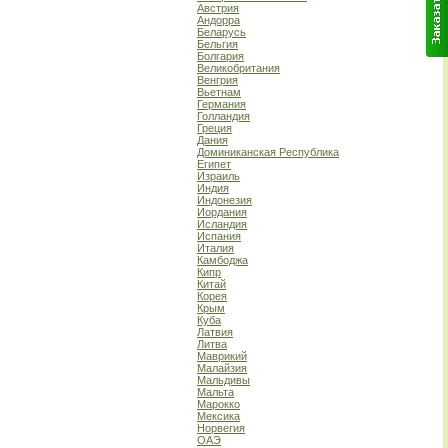
Австрия
Андорра
Беларусь
Бельгия
Болгария
Великобритания
Венгрия
Вьетнам
Германия
Голландия
Греция
Дания
Доминиканская Республика
Египет
Израиль
Индия
Индонезия
Иордания
Исландия
Испания
Италия
Камбоджа
Кипр
Китай
Корея
Крым
Куба
Латвия
Литва
Маврикий
Малайзия
Мальдивы
Мальта
Марокко
Мексика
Норвегия
ОАЭ