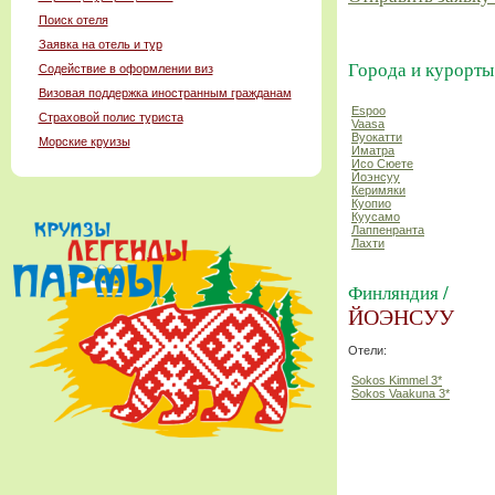
Поиск отеля
Заявка на отель и тур
Города и курорты
Содействие в оформлении виз
Визовая поддержка иностранным гражданам
Espoo
Страховой полис туриста
Vaasa
Вуокатти
Морские круизы
Иматра
Исо Сюете
Йоэнсуу
Керимяки
Куопио
Куусамо
Лаппенранта
Лахти
Финляндия /
ЙОЭНСУУ
Отели:
Sokos Kimmel 3*
Sokos Vaakuna 3*