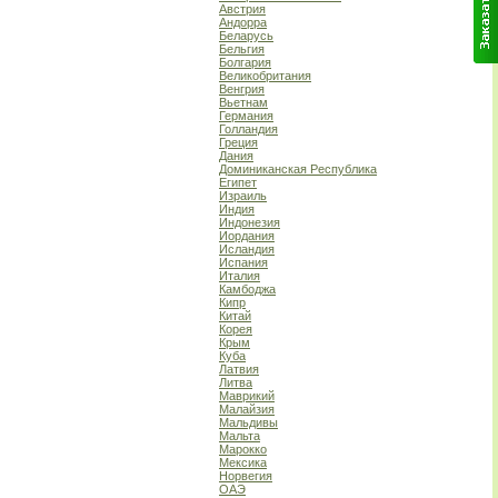
Австрия
Андорра
Беларусь
Бельгия
Болгария
Великобритания
Венгрия
Вьетнам
Германия
Голландия
Греция
Дания
Доминиканская Республика
Египет
Израиль
Индия
Индонезия
Иордания
Исландия
Испания
Италия
Камбоджа
Кипр
Китай
Корея
Крым
Куба
Латвия
Литва
Маврикий
Малайзия
Мальдивы
Мальта
Марокко
Мексика
Норвегия
ОАЭ