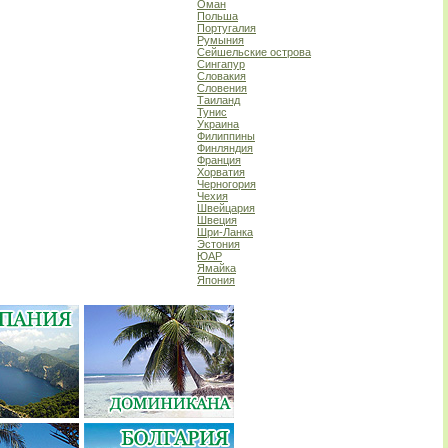
Оман
Польша
Португалия
Румыния
Сейшельские острова
Сингапур
Словакия
Словения
Таиланд
Тунис
Украина
Филиппины
Финляндия
Франция
Хорватия
Черногория
Чехия
Швейцария
Швеция
Шри-Ланка
Эстония
ЮАР
Ямайка
Япония