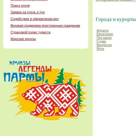
Поиск отеля
Заявка на отель и тур
Города и курорты
Содействие в оформлении виз
Визовая поддержка иностранным гражданам
Алушта
Страховой полис туриста
Евпатория
Песчаное
Морские круизы
Судак
Феодосия
Ялта