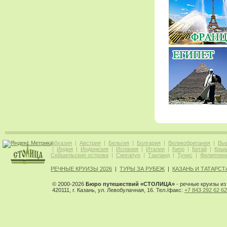
Абхазия
|
Австрия
|
Бельгия
|
Болгария
|
Великобритания
|
Вь
|
Индия
|
Индонезия
|
Испания
|
Италия
|
Кипр
|
Китай
|
Кры
Сейшельские острова
|
Сингапур
|
Таиланд
|
Тунис
|
Филиппин
РЕЧНЫЕ КРУИЗЫ 2026
|
ТУРЫ ЗА РУБЕЖ
|
КАЗАНЬ И ТАТАРСТ
© 2000-2026
Бюро путешествий «СТОЛИЦА»
- речные круизы из 
420111, г. Казань, ул. Левобулачная, 16. Тел./факс:
+7 843 292 62 62