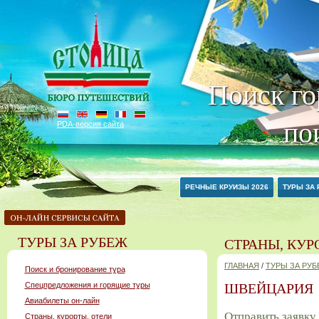
Поиск го
по
PDA-версия сайта
РЕЧНЫЕ КРУИЗЫ 2026
ТУРЫ ЗА
ТУРЫ ЗА РУБЕЖ
СТРАНЫ, КУР
ГЛАВНАЯ
/
ТУРЫ ЗА РУ
Поиск и бронирование тура
Спецпредложения и горящие туры
ШВЕЙЦАРИЯ
Авиабилеты он-лайн
Отправить заявку
Страны, курорты, отели