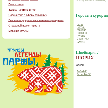
Поиск отеля
Заявка на отель и тур
Города и курорт
Содействие в оформлении виз
Визовая поддержка иностранным гражданам
Берн
Страховой полис туриста
Веггис
Женева
Морские круизы
Локарно
Лугано
Саас - Фэ
Цюрих
Швейцария /
ЦЮРИХ
Отели:
Sofitel 4*
Scheuble 3*