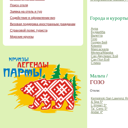
Поиск отеля
Заявка на отель и тур
Города и курорты
Содействие в оформлении виз
Визовая поддержка иностранным гражданам
Аура
Страховой полис туриста
Буджибба
Валетта
Морские круизы
Гозо
Голден Бей
Комино
Марсаскала
Мелиха/Марфа
Сан Джулианс Бэй
Сан Пол Бэй
Слима
Мальта /
ГОЗО
Отели:
Kempinski San Lawrenz R
& Spa 5*
L-Imgarr 5*
Ta` Cenc 5*
Andar 4*