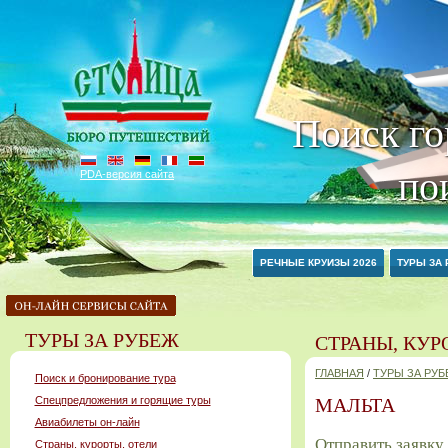
Поиск го
по
PDA-версия сайта
РЕЧНЫЕ КРУИЗЫ 2026
ТУРЫ ЗА
ТУРЫ ЗА РУБЕЖ
СТРАНЫ, КУР
ГЛАВНАЯ
/
ТУРЫ ЗА РУ
Поиск и бронирование тура
Спецпредложения и горящие туры
МАЛЬТА
Авиабилеты он-лайн
Отправить заявку 
Страны, курорты, отели