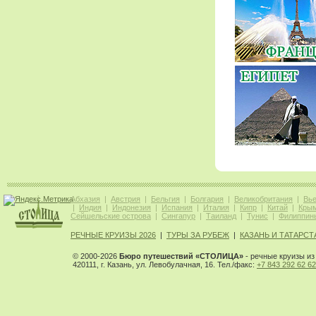
Абхазия
|
Австрия
|
Бельгия
|
Болгария
|
Великобритания
|
Вь
|
Индия
|
Индонезия
|
Испания
|
Италия
|
Кипр
|
Китай
|
Кры
Сейшельские острова
|
Сингапур
|
Таиланд
|
Тунис
|
Филиппин
РЕЧНЫЕ КРУИЗЫ 2026
|
ТУРЫ ЗА РУБЕЖ
|
КАЗАНЬ И ТАТАРСТ
© 2000-2026
Бюро путешествий «СТОЛИЦА»
- речные круизы из 
420111, г. Казань, ул. Левобулачная, 16. Тел./факс:
+7 843 292 62 62