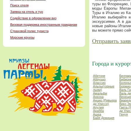
туры во Флоренцию, 
Поиск отеля
моды Европы Милан 
Заявка на отель и тур
Туры в Италию из Ка
Италию выбирайте к
Содействие в оформлении виз
экскурсиями. А в да
Визовая поддержка иностранным гражданам
новые районы Италии
вы можете прямо сейч
Страховой полис туриста
Морские круизы
Отправить заяв
Города и курор
Абетоне
Беллар
Абруццо
Бибион
Алассио
Болонь
Альпы(горные
Бормио
лыжи)
Валь Г
Амальфи
Валь д
Анкона
Венеци
Анцио (Ривьера
Виаред
ди Улиссе)
Вико Э
Апулия
Гаета (
Арабба
ди Улис
Ашеа
Генуя
Байя Домиция