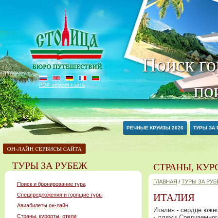
Поиск го
по
PDA-версия сайта
РЕЧНЫЕ КРУИЗЫ 2026
ТУРЫ ЗА
ТУРЫ ЗА РУБЕЖ
СТРАНЫ, КУР
ГЛАВНАЯ
/
ТУРЫ ЗА РУ
Поиск и бронирование тура
Спецпредложения и горящие туры
ИТАЛИЯ
Авиабилеты он-лайн
Италия - сердце южн
Страны, курорты, отели
- пляжи Средиземног