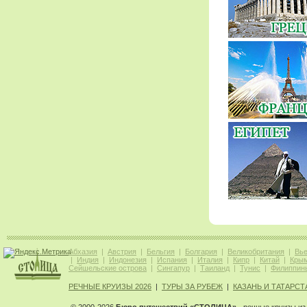
Абхазия
|
Австрия
|
Бельгия
|
Болгария
|
Великобритания
|
Вь
|
Индия
|
Индонезия
|
Испания
|
Италия
|
Кипр
|
Китай
|
Кры
Сейшельские острова
|
Сингапур
|
Таиланд
|
Тунис
|
Филиппин
РЕЧНЫЕ КРУИЗЫ 2026
|
ТУРЫ ЗА РУБЕЖ
|
КАЗАНЬ И ТАТАРСТ