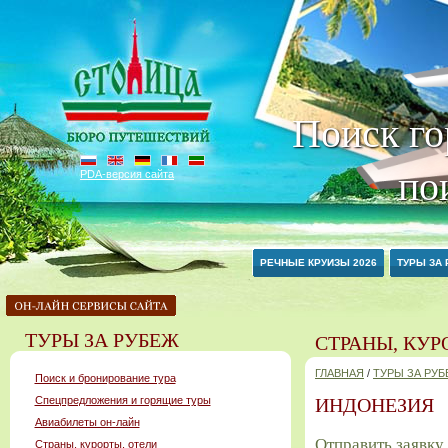
Поиск го
по
PDA-версия сайта
РЕЧНЫЕ КРУИЗЫ 2026
ТУРЫ ЗА
ТУРЫ ЗА РУБЕЖ
СТРАНЫ, КУР
ГЛАВНАЯ
/
ТУРЫ ЗА РУ
Поиск и бронирование тура
Спецпредложения и горящие туры
ИНДОНЕЗИЯ
Авиабилеты он-лайн
Отправить заявку
Страны, курорты, отели