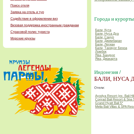
Поиск отеля
Заявка на отель и тур
Города и курорты
Содействие в оформлении виз
Визовая поддержка иностранным гражданам
Бали, Кута
Страховой полис туриста
Бали, Нуса Дуа
Бали, Санур
Морские круизы
Бали, Джимбаран
Бали, Легиан
Бали, Танжунг Беноа
Ломбок
Ява, Бандунг
Ява, Джакарта
Индонезия /
БАЛИ, НУСА 
Отели:
Ayodya Resort (ex. Bali Hil
Conrad Bali Resort & Spa 
Grand Hyatt Bali 5*
Melia Bali Villas & SPA Res