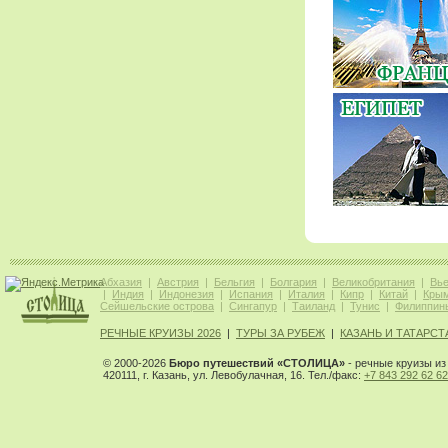
Абхазия
|
Австрия
|
Бельгия
|
Болгария
|
Великобритания
|
Вь
|
Индия
|
Индонезия
|
Испания
|
Италия
|
Кипр
|
Китай
|
Кры
Сейшельские острова
|
Сингапур
|
Таиланд
|
Тунис
|
Филиппин
РЕЧНЫЕ КРУИЗЫ 2026
|
ТУРЫ ЗА РУБЕЖ
|
КАЗАНЬ И ТАТАРСТ
© 2000-2026
Бюро путешествий «СТОЛИЦА»
- речные круизы из 
420111, г. Казань, ул. Левобулачная, 16. Тел./факс:
+7 843 292 62 62