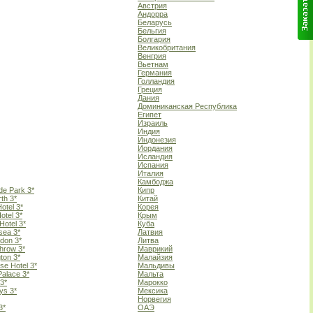
Австрия
Андорра
Беларусь
Бельгия
Болгария
Великобритания
Венгрия
Вьетнам
Германия
Голландия
Греция
Дания
Доминиканская Республика
Египет
Израиль
Индия
Индонезия
Иордания
Исландия
Испания
Италия
Камбоджа
de Park 3*
Кипр
th 3*
Китай
otel 3*
Корея
otel 3*
Крым
Hotel 3*
Куба
sea 3*
Латвия
don 3*
Литва
hrow 3*
Маврикий
gton 3*
Малайзия
se Hotel 3*
Мальдивы
Palace 3*
Мальта
 3*
Марокко
ys 3*
Мексика
Норвегия
3*
ОАЭ