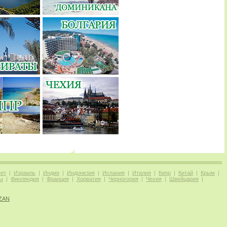
пет
|
Израиль
|
Индия
|
Индонезия
|
Испания
|
Италия
|
Кипр
|
Китай
|
Крым
|
ы
|
Финляндия
|
Франция
|
Хорватия
|
Черногория
|
Чехия
|
Швейцария
|
AZAN