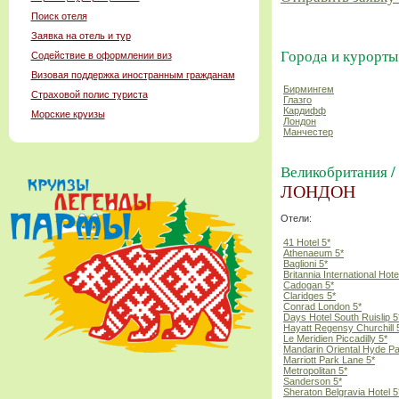
Поиск отеля
Заявка на отель и тур
Города и курорты
Содействие в оформлении виз
Визовая поддержка иностранным гражданам
Бирмингем
Страховой полис туриста
Глазго
Кардифф
Морские круизы
Лондон
Манчестер
Великобритания /
ЛОНДОН
Отели:
41 Hotel 5*
Athenaeum 5*
Baglioni 5*
Britannia International Hote
Cadogan 5*
Claridges 5*
Conrad London 5*
Days Hotel South Ruislip 5
Hayatt Regensy Churchill 
Le Meridien Piccadilly 5*
Mandarin Oriental Hyde Pa
Marriott Park Lane 5*
Metropolitan 5*
Sanderson 5*
Sheraton Belgravia Hotel 5