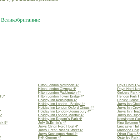
 Великобритании:
Hilton London Metropole 4*
Days Hotel Hy
Hilton London Olympia 4*
Days Hotel Nor
Hilton London Paddington 4*
Golders Park H
l 5*
Hilton London Tower Bridge 4*
Hendon Park H
Holiday Inn Kensington 4*
Henley House 
Holiday Inn London - Bexley 4*
Jurys Inn Chel
Holiday Inn London Oxford Circus 4*
Jurys Inn Croy
*
Holiday Inn London-Bloomsbury 4*
Jurys Inn Heat
5*
Holiday Inn London-Mayfair 4*
Jurys Inn Islin
Holiday Inn Regent`s Park 4*
Kensington Clo
rk 5*
Jolly St.Ermin`s 4*
King Solomon 
Jurys Clifton Ford Hotel 4*
Lancaster Hall
Jurys Great Russell Street 4*
Madonna Halle
Jurys Kensington Hotel 4*
Oliver Plaza 3*
*
K+K George 4*
Osterley Park 