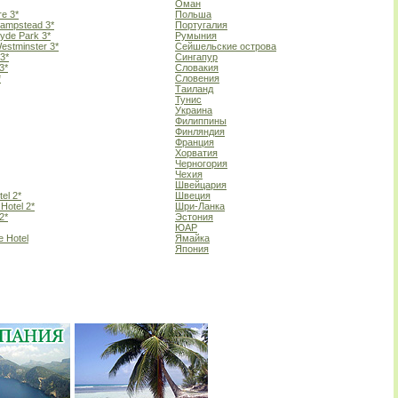
Оман
re 3*
Польша
Hampstead 3*
Португалия
Hyde Park 3*
Румыния
Westminster 3*
Сейшельские острова
 3*
Сингапур
3*
Словакия
*
Словения
Таиланд
Тунис
Украина
Филиппины
Финляндия
Франция
Хорватия
Черногория
Чехия
Швейцария
el 2*
Швеция
Hotel 2*
Шри-Ланка
2*
Эстония
ЮАР
e Hotel
Ямайка
Япония