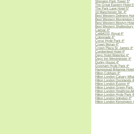
Sheraton Park Tower 5*
The Great Eastern Hotel 5
The Park Lane Hotel 5*
10 Manchester Str. 4*
Best Western Delmere Hot
Best Western Mornington H
Best Western Mostyn Hote
Best Western Shaftesbury 
Caesar 4*
Caf&#233; Royal 4*
Colonnade 4*
Corus Hyde Park 4*
Crown Moran 4*
Crown Plaza St. James 4*
Cumberland Hotel 4*
Days Hotel Waterloo 4*
Days Inn Westminster 4*
Durley House 4*
Gresham Hyde Park 4*
Hampstead Britannia Hotel
Hilton Cobham 4*
Hilton London Canary Whar
Hilton London Docklands 4
Hilton London Euston 4*
Hilton London Green Park 
Hilton London Heathrow Air
Hilton London Hyde Park 4
Hilton London Islington 4*
Hilton London Kensington 