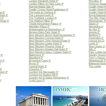
London Elizabeth Hotel 4*
Piccolino 3*
*
London Hilton on Park Lane 4*
Princess Squa
Marriott Maida Vale 4*
Quality Hotel 
Quality Crown Hotel Paddington 4*
Quality Hotel 
el 4*
The Hotel at Chelsea 4*
Quality Hotel 
otel 4*
The Lanesborough 4*
Royal National
l 4*
The Trafalgar London 4*
The Ritz Hotel 
Hotel 4*
The Waldorf Hilton 4*
Westminster 3
Thistle Kensington Palace 4*
Adare 2*
Wembley Plaza 4*
Alexandra 2*
Ambassadors in bloomsbury 3*
An-Nur 2*
Berjaya Eden Park Hotel 3*
Astoria 2*
Best Western Burns Hotel Kensington 3*
Bedford 2*
Best Western Corona Hotel 3*
Generator 2*
Best Western John Howard Hotel 3*
Leisure Inn 2*
Best Western Lodge Hotel 3*
Lords 2*
Best Western Phoenix Hotel 3*
New Linden 2*
Best Western Raglan Hall Hotel 3*
Niki 2*
Best Western Swiss Cottage Hotel 3*
Park Lodge Hot
 4*
Blakemore 3*
Stanley House 
Blandford 3*
Tony`s House 
f 4*
Bryanston Court 3*
Wedgewood 2*
*
Byron 3*
Balmoral Hous
Central Hotel 3*
The Lodge
4*
Chiswick 3*
port 4*
Comfort Inn Bayswater 3*
*
Comfort Inn Notting Hill 3*
Country Inn & Suites Kensington 3*
4*
Croft Court 3*