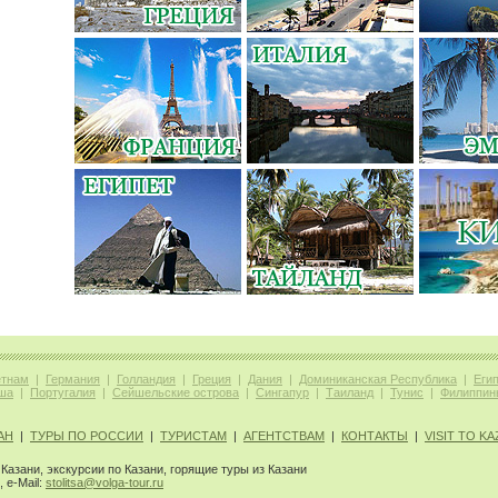
етнам
|
Германия
|
Голландия
|
Греция
|
Дания
|
Доминиканская Республика
|
Еги
ша
|
Португалия
|
Сейшельские острова
|
Сингапур
|
Таиланд
|
Тунис
|
Филиппин
АН
|
ТУРЫ ПО РОССИИ
|
ТУРИСТАМ
|
АГЕНТСТВАМ
|
КОНТАКТЫ
|
VISIT TO K
Казани, экскурсии по Казани, горящие туры из Казани
, e-Mail:
stolitsa@volga-tour.ru