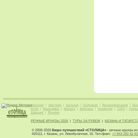
Абхазия
|
Австрия
|
Бельгия
|
Болгария
|
Великобритания
|
Вь
Куба
|
Мальдивы
|
Мальта
|
Мексика
|
Норвегия
|
ОАЭ
|
Поль
Швеция
|
Япония
РЕЧНЫЕ КРУИЗЫ 2026
|
ТУРЫ ЗА РУБЕЖ
|
КАЗАНЬ И ТАТАРСТ
© 2000-2026
Бюро путешествий «СТОЛИЦА»
- речные круизы из 
420111, г. Казань, ул. Левобулачная, 16. Тел./факс:
+7 843 292 62 62