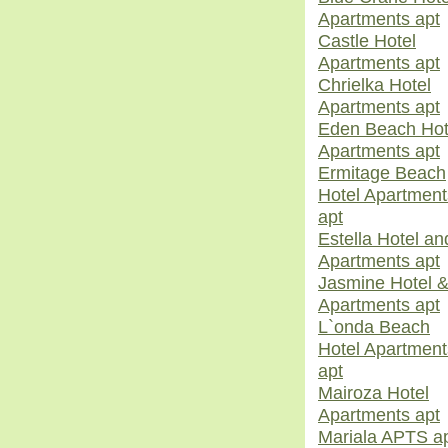
Apartments apt
Castle Hotel
Apartments apt
Chrielka Hotel
Apartments apt
Eden Beach Hot
Apartments apt
Ermitage Beach
Hotel Apartment
apt
Estella Hotel an
Apartments apt
Jasmine Hotel 
Apartments apt
L`onda Beach
Hotel Apartment
apt
Mairoza Hotel
Apartments apt
Mariala APTS a