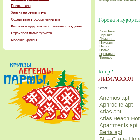
Поиск отеля
Заявка на отель и тур
Города и курорты
Содействие в оформлении виз
Визовая поддержка иностранным гражданам
Айа-Напа
Страховой полис туриста
Ларнака
Лимассол
Морские круизы
Никосия
Пафос
Полис
Протарас
Троодос
Кипр /
ЛИМАССОЛ
Отели:
Anemos apt
Aphrodite apt
Atlas apt
Atlas Beach Hot
Apartments apt
Berta apt
Blue Crane Hote