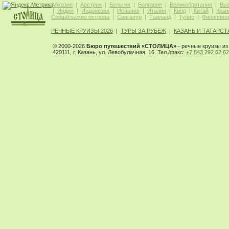
Абхазия
|
Австрия
|
Бельгия
|
Болгария
|
Великобритания
|
Вь
|
Индия
|
Индонезия
|
Испания
|
Италия
|
Кипр
|
Китай
|
Кры
Сейшельские острова
|
Сингапур
|
Таиланд
|
Тунис
|
Филиппин
РЕЧНЫЕ КРУИЗЫ 2026
|
ТУРЫ ЗА РУБЕЖ
|
КАЗАНЬ И ТАТАРСТ
© 2000-2026
Бюро путешествий «СТОЛИЦА»
- речные круизы из 
420111, г. Казань, ул. Левобулачная, 16. Тел./факс:
+7 843 292 62 62