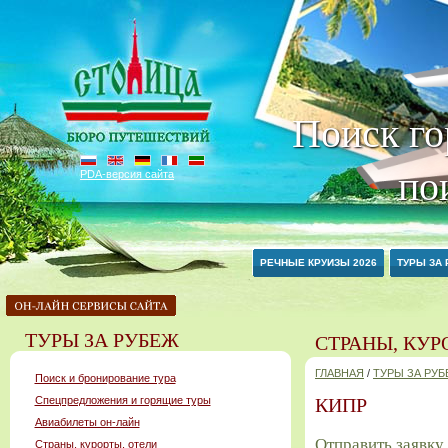
Поиск го
по
PDA-версия сайта
РЕЧНЫЕ КРУИЗЫ 2026
ТУРЫ ЗА
ТУРЫ ЗА РУБЕЖ
СТРАНЫ, КУР
ГЛАВНАЯ
/
ТУРЫ ЗА РУ
Поиск и бронирование тура
Спецпредложения и горящие туры
КИПР
Авиабилеты он-лайн
Отправить заявку 
Страны, курорты, отели