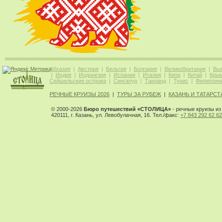
Абхазия
|
Австрия
|
Бельгия
|
Болгария
|
Великобритания
|
Вь
|
Индия
|
Индонезия
|
Испания
|
Италия
|
Кипр
|
Китай
|
Кры
Сейшельские острова
|
Сингапур
|
Таиланд
|
Тунис
|
Филиппин
РЕЧНЫЕ КРУИЗЫ 2026
|
ТУРЫ ЗА РУБЕЖ
|
КАЗАНЬ И ТАТАРСТ
© 2000-2026
Бюро путешествий «СТОЛИЦА»
- речные круизы из 
420111, г. Казань, ул. Левобулачная, 16. Тел./факс:
+7 843 292 62 62