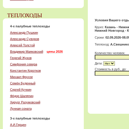
ТЕПЛОХОДЫ
Условия Вашего отды
4-x палубные теплоходы
Круиз:
Казань - Нижн
Нижний Новгород - К
Александр Пушкин
Сроки:
02.09.2026-08.0
Александр Суворов
Теплоход:
А.Свешник
Алексей Толстой
Владимир Маяковский
цены 2026
Количество человек:
Георгий Жуков
Дети:
Симфония севера
Cтоимость в руб., до:
Константин Коротков
Михаил Фрунзе
Семён Буденный
Сергей Кучкин
Фёдор Шаляпин
Хирург Разумовский
Лунная соната
3-x палубные теплоходы
А.И.Герцен