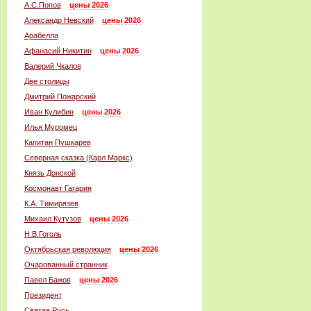
А.С.Попов
цены 2026
Александр Невский
цены 2026
Арабелла
Афанасий Никитин
цены 2026
Валерий Чкалов
Две столицы
Дмитрий Пожарский
Иван Кулибин
цены 2026
Илья Муромец
Капитан Пушкарев
Северная сказка (Карл Маркс)
Князь Донской
Космонавт Гагарин
К.А. Тимирязев
Михаил Кутузов
цены 2026
Н.В.Гоголь
Октябрьская революция
цены 2026
Очарованный странник
Павел Бажов
цены 2026
Президент
Святая Русь