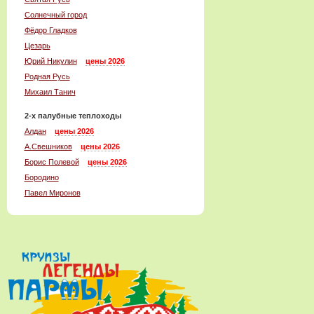
Солнечный город
Фёдор Гладков
Цезарь
Юрий Никулин
цены 2026
Родная Русь
Михаил Танич
2-x палубные теплоходы
Алдан
цены 2026
А.Свешников
цены 2026
Борис Полевой
цены 2026
Бородино
Павел Миронов