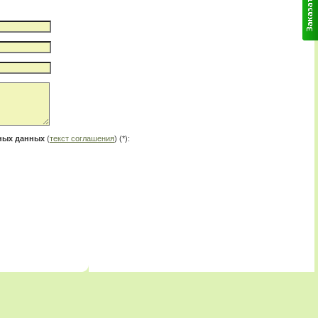
ьных данных
(
текст соглашения
) (*):