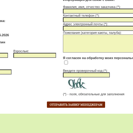
Фамилия, имя, отчество заказчика (*):
Контактный телефон (*):
ха:
Адрес электронный почты (*):
Пожелания (категория каюты, палуба):
6.2026
лин
Взрослые:
Я согласен на обработку моих персонал
Введите проверочный код (*):
(*) - поля, обязательные для заполнения