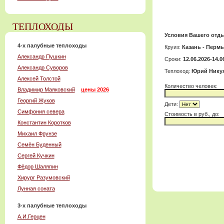
ТЕПЛОХОДЫ
Условия Вашего отды
4-x палубные теплоходы
Круиз:
Казань - Пермь
Александр Пушкин
Сроки:
12.06.2026-14.0
Александр Суворов
Теплоход:
Юрий Нику
Алексей Толстой
Количество человек:
Владимир Маяковский
цены 2026
Георгий Жуков
Дети:
Симфония севера
Cтоимость в руб., до:
Константин Коротков
Михаил Фрунзе
Семён Буденный
Сергей Кучкин
Фёдор Шаляпин
Хирург Разумовский
Лунная соната
3-x палубные теплоходы
А.И.Герцен