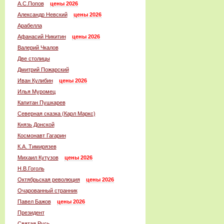
А.С.Попов
цены 2026
Александр Невский
цены 2026
Арабелла
Афанасий Никитин
цены 2026
Валерий Чкалов
Две столицы
Дмитрий Пожарский
Иван Кулибин
цены 2026
Илья Муромец
Капитан Пушкарев
Северная сказка (Карл Маркс)
Князь Донской
Космонавт Гагарин
К.А. Тимирязев
Михаил Кутузов
цены 2026
Н.В.Гоголь
Октябрьская революция
цены 2026
Очарованный странник
Павел Бажов
цены 2026
Президент
Святая Русь