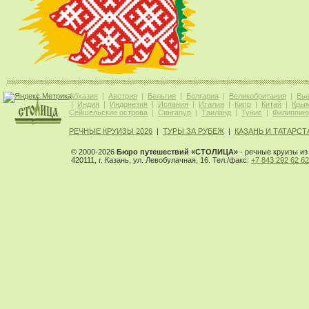
Абхазия
|
Австрия
|
Бельгия
|
Болгария
|
Великобритания
|
Вь
|
Индия
|
Индонезия
|
Испания
|
Италия
|
Кипр
|
Китай
|
Кры
Сейшельские острова
|
Сингапур
|
Таиланд
|
Тунис
|
Филиппин
РЕЧНЫЕ КРУИЗЫ 2026
|
ТУРЫ ЗА РУБЕЖ
|
КАЗАНЬ И ТАТАРСТ
© 2000-2026
Бюро путешествий «СТОЛИЦА»
- речные круизы из 
420111, г. Казань, ул. Левобулачная, 16. Тел./факс:
+7 843 292 62 62