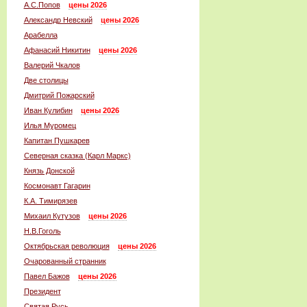
А.С.Попов
цены 2026
Александр Невский
цены 2026
Арабелла
Афанасий Никитин
цены 2026
Валерий Чкалов
Две столицы
Дмитрий Пожарский
Иван Кулибин
цены 2026
Илья Муромец
Капитан Пушкарев
Северная сказка (Карл Маркс)
Князь Донской
Космонавт Гагарин
К.А. Тимирязев
Михаил Кутузов
цены 2026
Н.В.Гоголь
Октябрьская революция
цены 2026
Очарованный странник
Павел Бажов
цены 2026
Президент
Святая Русь