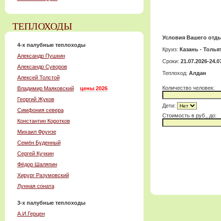
ТЕПЛОХОДЫ
Условия Вашего отды
4-x палубные теплоходы
Круиз:
Казань - Толья
Александр Пушкин
Сроки:
21.07.2026-24.0
Александр Суворов
Теплоход:
Алдан
Алексей Толстой
Количество человек:
Владимир Маяковский
цены 2026
Георгий Жуков
Дети:
Симфония севера
Cтоимость в руб., до:
Константин Коротков
Михаил Фрунзе
Семён Буденный
Сергей Кучкин
Фёдор Шаляпин
Хирург Разумовский
Лунная соната
3-x палубные теплоходы
А.И.Герцен