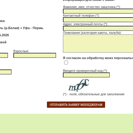
Фамилия, имя, отчество заказчика (*):
Контактный телефон (*):
ха:
Адрес электронный почты (*):
ль (р.Белая) + Уфа - Пермь
Пожелания (категория каюты, палуба):
5.2026
евой
Взрослые:
Я согласен на обработку моих персонал
Введите проверочный код (*):
(*) - поля, обязательные для заполнения