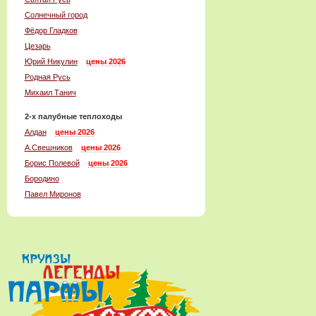
Солнечный город
Фёдор Гладков
Цезарь
Юрий Никулин
цены 2026
Родная Русь
Михаил Танич
2-x палубные теплоходы
Алдан
цены 2026
А.Свешников
цены 2026
Борис Полевой
цены 2026
Бородино
Павел Миронов