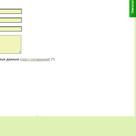
ьных данных
(
текст соглашения
) (*):