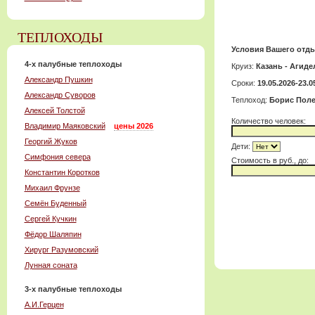
ТЕПЛОХОДЫ
Условия Вашего отды
4-x палубные теплоходы
Круиз:
Казань - Агиде
Александр Пушкин
Сроки:
19.05.2026-23.0
Александр Суворов
Теплоход:
Борис Пол
Алексей Толстой
Количество человек:
Владимир Маяковский
цены 2026
Георгий Жуков
Дети:
Симфония севера
Cтоимость в руб., до:
Константин Коротков
Михаил Фрунзе
Семён Буденный
Сергей Кучкин
Фёдор Шаляпин
Хирург Разумовский
Лунная соната
3-x палубные теплоходы
А.И.Герцен