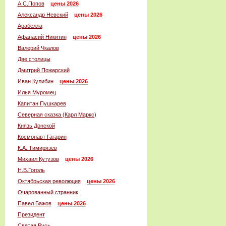
А.С.Попов
цены 2026
Александр Невский
цены 2026
Арабелла
Афанасий Никитин
цены 2026
Валерий Чкалов
Две столицы
Дмитрий Пожарский
Иван Кулибин
цены 2026
Илья Муромец
Капитан Пушкарев
Северная сказка (Карл Маркс)
Князь Донской
Космонавт Гагарин
К.А. Тимирязев
Михаил Кутузов
цены 2026
Н.В.Гоголь
Октябрьская революция
цены 2026
Очарованный странник
Павел Бажов
цены 2026
Президент
Святая Русь