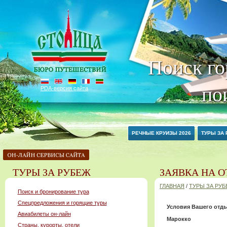
Поиск го
по
PDA-версия сайта
РЕЧНЫЕ КРУИЗЫ 2026
ТУРЫ ЗА
ТУРЫ ЗА РУБЕЖ
ЗАЯВКА НА О
ГЛАВНАЯ
/
ТУРЫ ЗА РУ
Поиск и бронирование тура
Спецпредложения и горящие туры
Условия Вашего отды
Авиабилеты он-лайн
Марокко
Страны, курорты, отели