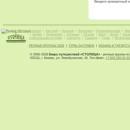
Введите проверочный к
Абхазия
|
Австрия
|
Бельгия
|
Болгария
|
Великобритания
|
Вь
|
Индия
|
Индонезия
|
Испания
|
Италия
|
Кипр
|
Китай
|
Кры
Сейшельские острова
|
Сингапур
|
Таиланд
|
Тунис
|
Филиппин
РЕЧНЫЕ КРУИЗЫ 2026
|
ТУРЫ ЗА РУБЕЖ
|
КАЗАНЬ И ТАТАРСТ
© 2000-2026
Бюро путешествий «СТОЛИЦА»
- речные круизы из 
420111, г. Казань, ул. Левобулачная, 16. Тел./факс:
+7 843 292 62 62