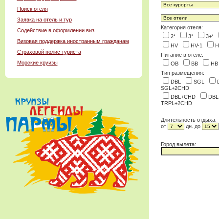
Поиск отеля
Заявка на отель и тур
Категория отеля:
Содействие в оформлении виз
2*
3*
3+*
Визовая поддержка иностранным гражданам
HV
HV-1
H
Страховой полис туриста
Питание в отеле:
Морские круизы
OB
BB
H
Тип размещения:
DBL
SGL
SGL+2CHD
DBL+CHD
DB
TRPL+2CHD
Длительность отдыха:
от
дн. до
Город вылета: