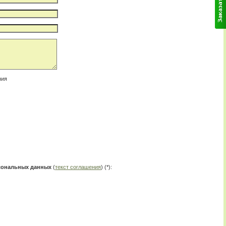
ния
рсональных данных
(
текст соглашения
) (*):