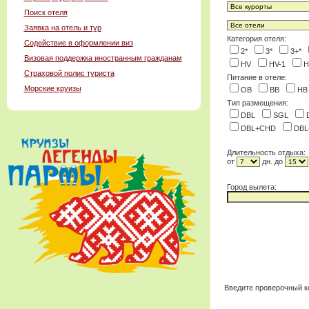
Поиск отеля
Заявка на отель и тур
Категория отеля:
Содействие в оформлении виз
2*
3*
3+*
Визовая поддержка иностранным гражданам
HV
HV-1
H
Страховой полис туриста
Питание в отеле:
Морские круизы
OB
BB
H
Тип размещения:
DBL
SGL
DBL+CHD
DB
Длительность отдыха:
от
дн. до
Город вылета:
Введите проверочный к