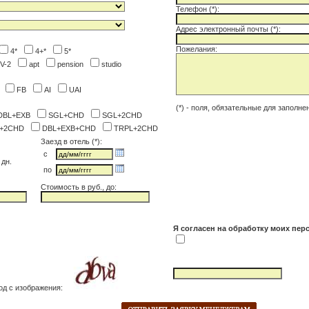
Телефон (*):
Адрес электронный почты (*):
Пожелания:
4*
4+*
5*
V-2
apt
pension
studio
B
FB
AI
UAI
(*) - поля, обязательные для заполне
DBL+EXB
SGL+CHD
SGL+2CHD
L+2CHD
DBL+EXB+CHD
TRPL+2CHD
Заезд в отель (*):
c
дн.
по
Cтоимость в руб., до:
Я согласен на обработку моих пе
од с изображения: